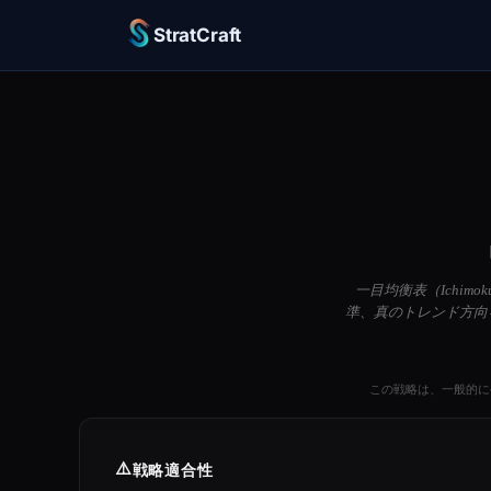
StratCraft
一目均衡表（Ichim
準、真のトレンド方向
この戦略は、一般的に
⚠️
戦略適合性