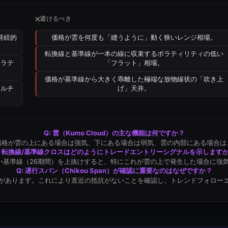
避けるべき
❌
持続的
価格が雲を何度も「縫うように」動く狭いレンジ相場。
転換線と基準線が一本の線に収束するボラティリティの低い
ボラテ
「フラット」相場。
価格が基準線から大きく乖離した極端な放物線状の「吹き上
マルチ
げ」天井。
Q: 雲（Kumo Cloud）の主な機能は何ですか？
価格が雲の上にある場合は強気、下にある場合は弱気、雲の内部にある場合は
: 転換線/基準線クロスはどのようにトレードエントリーシグナルを示します
い基準線（26期間）を上抜けすると、特にこれが雲の上で発生した場合に強
Q: 遅行スパン（Chikou Span）が確認に重要なのはなぜですか？
があります。これにより直近の抵抗がないことを確認し、トレンドフォロー