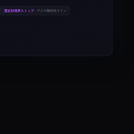
雲反対境界ストップ
マクロ無効化ライン
—