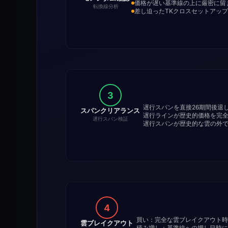
価格が遅い基準線の上に厳密に留
転換線分析
差し迫ったTKクロスセットアッ
3
遅行スパンを直接26期間後退
スパンクリアランス
遅行ラインが歴史的価格を完
遅行スパン検証
遅行スパンが歴史的な雲の外
4
買い：完全な雲ブレイクアウト時
雲ブレイクアウト
積み増し：基準線への押し目時に