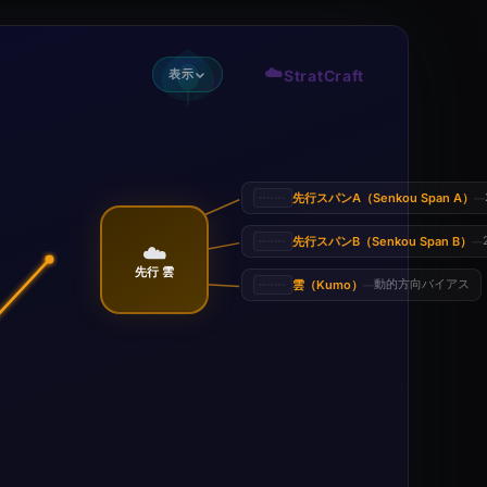
☁️
表示
StratCraft
先行スパンA（Senkou Span A）
—
先行スパンB（Senkou Span B）
—
☁️
先行 雲
雲（Kumo）
動的方向バイアス
—