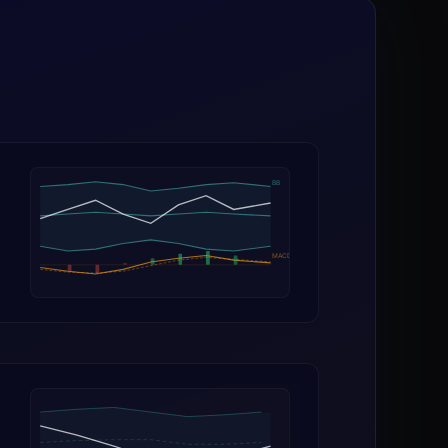
BB
MACD