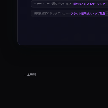
雲の深さによるサイジング
ボラティリティ調整ポジション
—
フラット基準線ストップ配置
機関投資家ロジックアンカー
—
← 全戦略