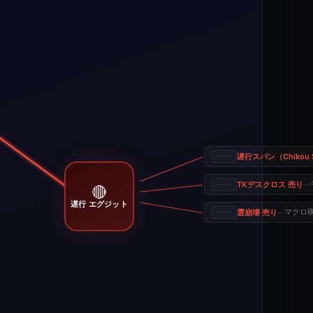
遅行スパン（Chikou 
TKデスクロス 売り
—
🔴
遅行 エグジット
雲崩壊 売り
マクロ
—