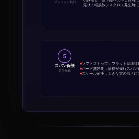
ポジション執行
売り：転換線デスクロス発生時に
5
ソフトストップ：フラット基準線
スパン保護
ハード無効化：価格が先行スパン
雲無効化
スケール縮小：大きな雲の深さに