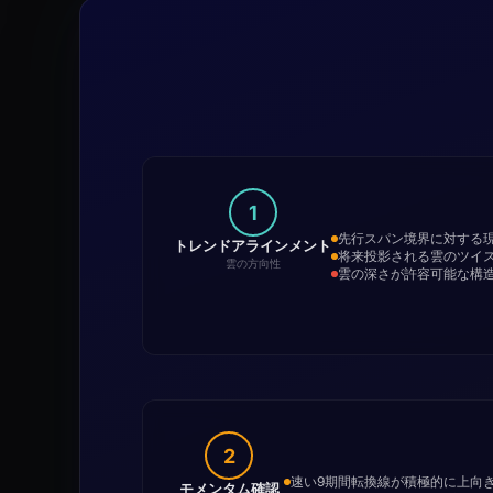
1
先行スパン境界に対する
トレンドアラインメント
将来投影される雲のツイ
雲の方向性
雲の深さが許容可能な構
2
速い9期間転換線が積極的に上向
モメンタム確認