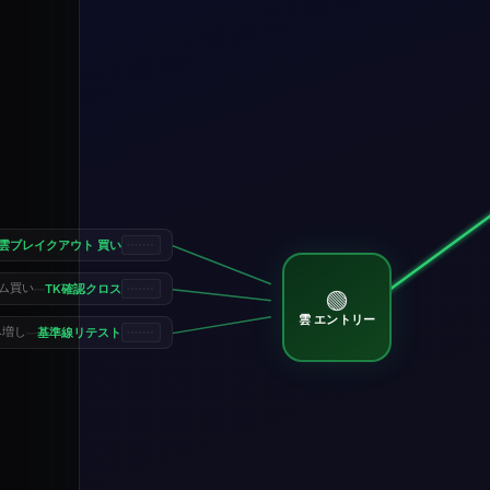
雲ブレイクアウト 買い
TK確認クロス
ム買い
—
🟢
雲 エントリー
基準線リテスト
み増し
—