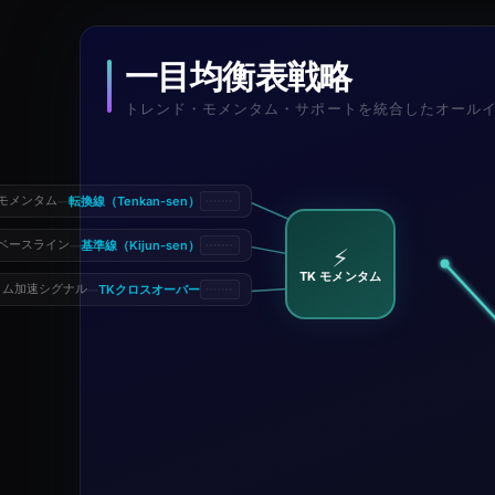
一目均衡表戦略
トレンド・モメンタム・サポートを統合したオール
転換線（Tenkan-sen）
モメンタム
—
基準線（Kijun-sen）
ベースライン
—
⚡
TK モメンタム
TKクロスオーバー
タム加速シグナル
—