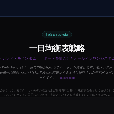
Back to strategies
一目均衡表戦略
トレンド・モメンタム・サポートを統合したオールインワンシステ
oku Kinko Hyo）は「一目で均衡がわかるチャート」を意味します。モメン
を単一の統合されたビジュアルに同時表示するように設計された包括的なイ
ークです。
— Investopedia
公開されているテクニカル分析の概念および参考資料に基づく教育的な例として提供され
モンストレーション目的のみであり、投資アドバイスを構成するものではありません。