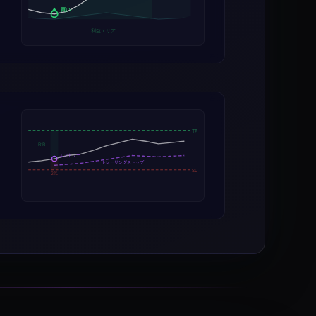
買い
利益エリア
TP
R:R
エントリー
トレーリングストップ
SL
2%