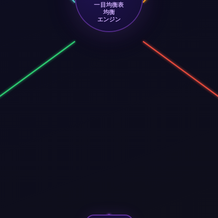
一目均衡表
均衡
エンジン