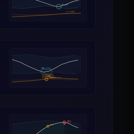
タッチ
クロス接近
BBシグナル
✓ GO
MACDクロス
売り
部分