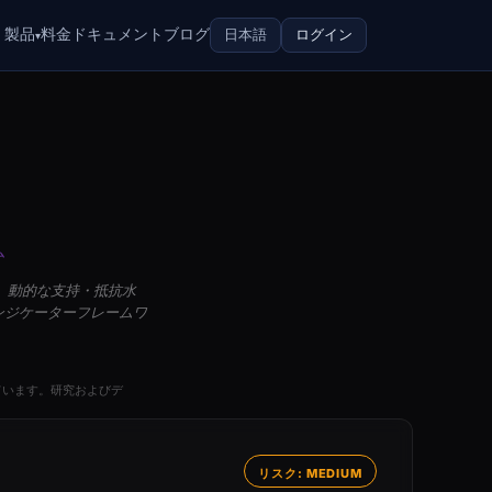
製品
料金
ドキュメント
ブログ
日本語
ログイン
▾
ム
タム、動的な支持・抵抗水
ンジケーターフレームワ
ています。研究およびデ
リスク: MEDIUM