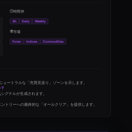
🕒
時間枠
4h
Daily
Weekly
🌍
市場
Forex
Indices
Commodities
ニュートラルな「売買見送り」ゾーンを示します。
か？
気シグナルが生成されます。
エントリーへの最終的な「オールクリア」を提供します。