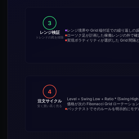
3
レンジ境界や Grid 端付近での繰り返し
レンジ検証
ローソク足が計画した稼働レンジの外で確
トレンドの罠を排除
実現ボラティリティが選択した Grid 間
4
Level = Swing Low + Ratio * (Sw
注文サイクル
価格が次の Fibonacci Grid ロー
安く買い高く売る
バックテストでそのルールを明示的にモデル化