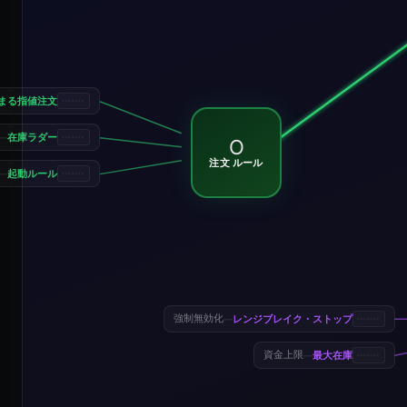
に集まる指値注文
在庫ラダー
—
O
注文 ルール
起動ルール
—
レンジブレイク・ストップ
強制無効化
—
最大在庫
資金上限
—