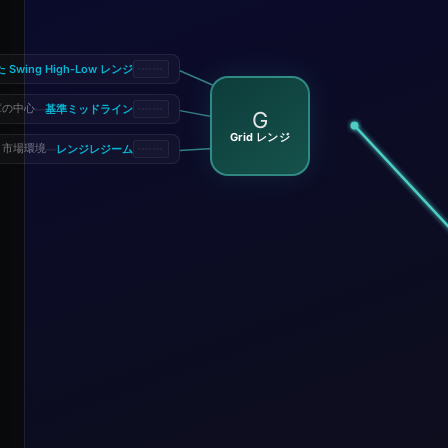
ing High-Low レンジ
基準ミッドライン
庫の中心
—
G
Grid レンジ
レンジレジーム
市場環境
—