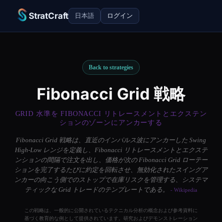
StratCraft
日本語
ログイン
Back to strategies
Fibonacci Grid 戦略
GRID 水準を FIBONACCI リトレースメントとエクステン
ションのゾーンにアンカーする
Fibonacci Grid 戦略は、直近のインパルス波にアンカーした Swing
High-Low レンジを定義し、Fibonacci リトレースメントとエクステ
ンションの間隔で注文を出し、価格が次の Fibonacci Grid ローテー
ションを完了するたびに約定を回転させ、無効化されたスイングア
ンカーの向こう側でのストップで在庫リスクを管理する、システマ
ティックな Grid トレードのテンプレートである。
- Wikipedia
この戦略は、一般的に公開されているテクニカル分析の概念および参考資料に
基づく教育的な例として提供されています。研究およびデモンストレーション