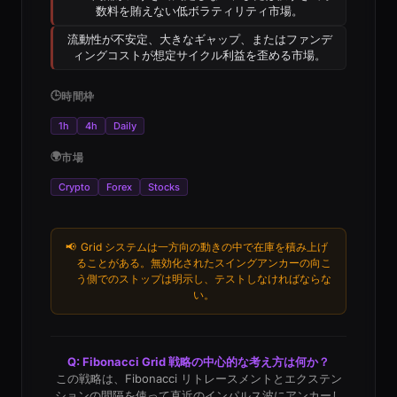
数料を賄えない低ボラティリティ市場。
流動性が不安定、大きなギャップ、またはファンデ
ィングコストが想定サイクル利益を歪める市場。
🕒
時間枠
1h
4h
Daily
🌍
市場
Crypto
Forex
Stocks
📢
Grid システムは一方向の動きの中で在庫を積み上げ
ることがある。無効化されたスイングアンカーの向こ
う側でのストップは明示し、テストしなければならな
い。
Q: Fibonacci Grid 戦略の中心的な考え方は何か？
この戦略は、Fibonacci リトレースメントとエクステン
ションの間隔を使って直近のインパルス波にアンカーし