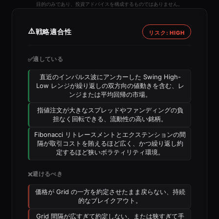
目的のみであり、投資アドバイスを構成するものではありません。
⚠️
戦略適合性
リスク: HIGH
適している
✅
直近のインパルス波にアンカーした Swing High-
Low レンジが繰り返しの双方向の値動きを含む、レ
ンジまたは平均回帰の市場。
指値注文が大きなスプレッドやファンディングの負
担なく回転できる、流動性の高い銘柄。
Fibonacci リトレースメントとエクステンションの間
隔が取引コストを賄えるほど広く、かつ繰り返し約
定するほど狭いボラティリティ環境。
避けるべき
❌
価格が Grid の一方を約定させたまま戻らない、持続
的なブレイクアウト。
Grid 間隔が広すぎて約定しない、または狭すぎて手