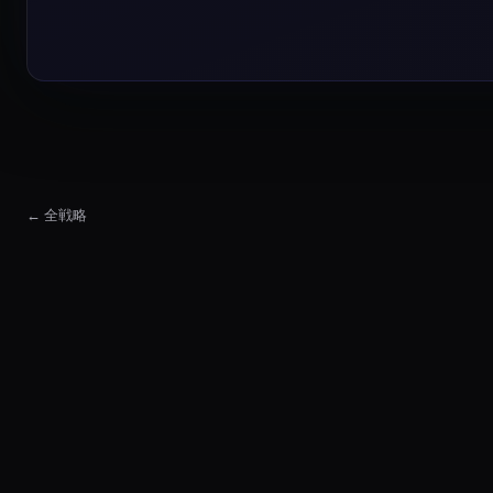
← 全戦略
Fibonacci Grid 戦略
Fibonacci Grid 戦略は、直近のインパルス波にアン
Fibonacci Grid 戦略 Market Suitability
The Fibonacci Grid 戦略 strategy w
Fibonacci Grid 戦略の中心的な考え方は何か？
この戦略は、Fibonacci リトレースメントとエクステ
Fibonacci Grid 戦略は通常どのようなときに失敗するか？
市場がトレンドで Grid を突き抜けると通常は失敗し
Fibonacci Grid 戦略はどのようにバックテストすべきか？
取引所手数料、スプレッド、ファンディングまたは借入
直近のインパルス波にアンカーした Swing High-Low レンジ
直近のインパルス波にアンカーした Swing High-Low レン