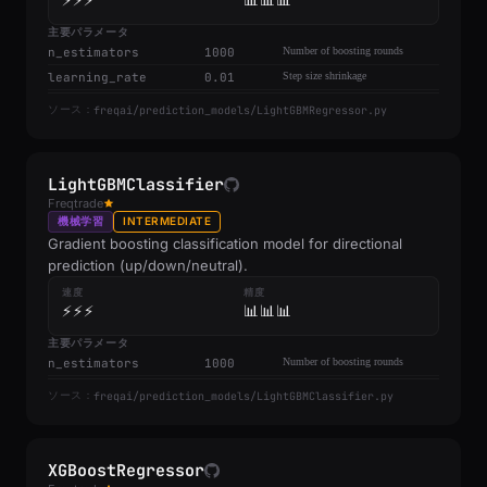
⚡⚡⚡
📊📊📊
主要パラメータ
n_estimators
1000
Number of boosting rounds
learning_rate
0.01
Step size shrinkage
freqai/prediction_models/LightGBMRegressor.py
ソース：
LightGBMClassifier
Freqtrade
機械学習
INTERMEDIATE
Gradient boosting classification model for directional
prediction (up/down/neutral).
速度
精度
⚡⚡⚡
📊📊📊
主要パラメータ
n_estimators
1000
Number of boosting rounds
freqai/prediction_models/LightGBMClassifier.py
ソース：
XGBoostRegressor