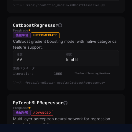
freqai/prediction_models/XGBoostClassifier.py
ソース：
CatboostRegressor
Freqtrade
機械学習
INTERMEDIATE
CatBoost gradient boosting model with native categorical
feature support.
速度
精度
⚡⚡
📊📊📊
主要パラメータ
iterations
1000
Number of boosting iterations
freqai/prediction_models/CatboostRegressor.py
ソース：
PyTorchMLPRegressor
Freqtrade
機械学習
ADVANCED
Multi-layer perceptron neural network for regression-
based price prediction.