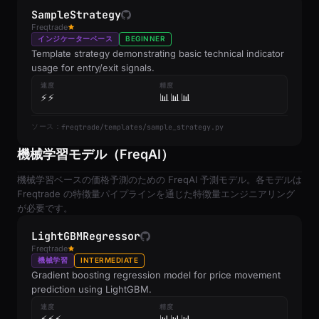
SampleStrategy
Freqtrade
インジケーターベース
BEGINNER
Template strategy demonstrating basic technical indicator
usage for entry/exit signals.
速度
精度
⚡⚡
📊📊📊
freqtrade/templates/sample_strategy.py
ソース：
機械学習モデル（FreqAI）
機械学習ベースの価格予測のための FreqAI 予測モデル。各モデルは
Freqtrade の特徴量パイプラインを通じた特徴量エンジニアリング
が必要です。
LightGBMRegressor
Freqtrade
機械学習
INTERMEDIATE
Gradient boosting regression model for price movement
prediction using LightGBM.
速度
精度