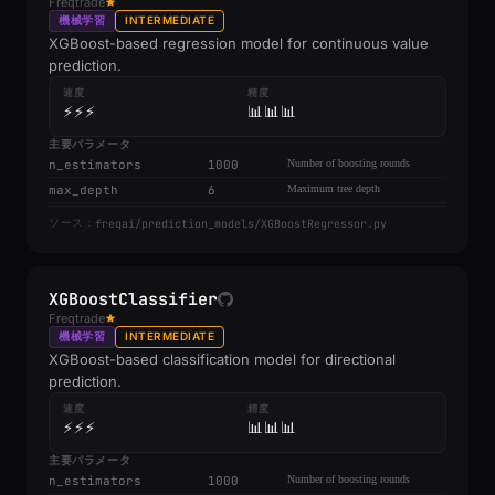
Freqtrade
機械学習
INTERMEDIATE
XGBoost-based regression model for continuous value
prediction.
速度
精度
⚡⚡⚡
📊📊📊
主要パラメータ
n_estimators
1000
Number of boosting rounds
max_depth
6
Maximum tree depth
freqai/prediction_models/XGBoostRegressor.py
ソース：
XGBoostClassifier
Freqtrade
機械学習
INTERMEDIATE
XGBoost-based classification model for directional
prediction.
速度
精度
⚡⚡⚡
📊📊📊
主要パラメータ
n_estimators
1000
Number of boosting rounds