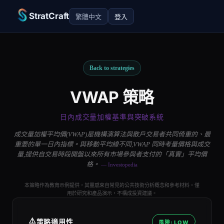
StratCraft
繁體中文
登入
Back to strategies
VWAP 策略
日內成交量加權基準與突破系統
成交量加權平均價(VWAP)是機構演算法與散戶交易者共同倚重的、最
重要的單一日內指標。與移動平均線不同,VWAP 同時考量價格與成交
量,提供自交易時段開盤以來所有市場參與者支付的「真實」平均價
格。
— Investopedia
本策略作為教育示例提供，其靈感來自常見的公共技術分析概念和參考材料。僅
用於研究和產品演示，不構成投資建議。
⚠️
策略適用性
風險: LOW