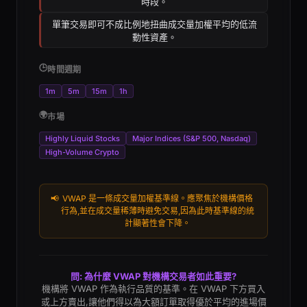
時段。
單筆交易即可不成比例地扭曲成交量加權平均的低流
動性資產。
🕒
時間週期
1m
5m
15m
1h
🌍
市場
Highly Liquid Stocks
Major Indices (S&P 500, Nasdaq)
High-Volume Crypto
📢
VWAP 是一條成交量加權基準線。應聚焦於機構價格
行為,並在成交量稀薄時避免交易,因為此時基準線的統
計顯著性會下降。
問: 為什麼 VWAP 對機構交易者如此重要?
機構將 VWAP 作為執行品質的基準。在 VWAP 下方買入
或上方賣出,讓他們得以為大額訂單取得優於平均的進場價