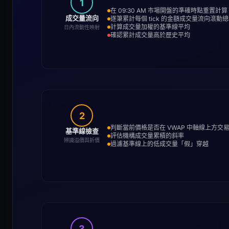
1
在 09:30 AM 市場開盤的準確時點重置計算
成交量流向
逐筆累計每個 tick 的金額成交量流向滾動
計算成交量加權的基準線平均
日內流動性映射
確認累計成交量高於歷史平均
2
判斷當前價格是否在 VWAP 中軸線上方交
基準線檢查
評估機構成交量累積的斜率
辨識溢價與折價
過濾基準線上的低成交量「假」穿越
3