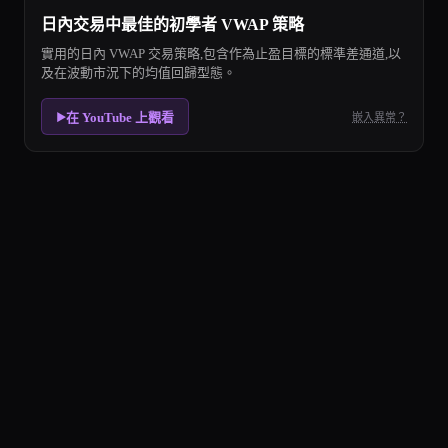
日內交易中最佳的初學者 VWAP 策略
實用的日內 VWAP 交易策略,包含作為止盈目標的標準差通道,以
及在波動市況下的均值回歸型態。
在 YouTube 上觀看
嵌入異常？
▶
VWAP 策略
成交量加權平均價(VWAP)是機構演算法與散戶交易者共
VWAP 策略 Market Suitability
The VWAP 策略 strategy works best i
為什麼 VWAP 對機構交易者如此重要?
機構將 VWAP 作為執行品質的基準。在 VWAP 下方
我可以在日線或週線圖上使用 VWAP 嗎?
VWAP 主要是日內指標,因為它在每個交易時段開始時重置。對
什麼是 VWAP「回測」型態?
回測型態發生在價格脫離 VWAP 後又回頭觸及它的時候