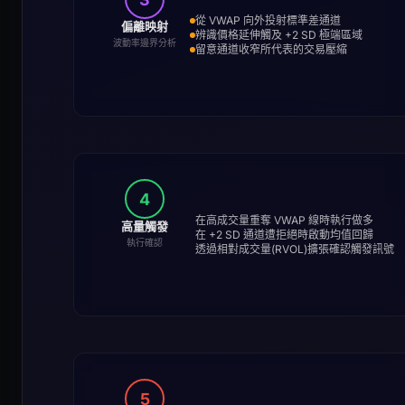
從 VWAP 向外投射標準差通道
偏離映射
辨識價格延伸觸及 +2 SD 極端區域
波動率邊界分析
留意通道收窄所代表的交易壓縮
4
在高成交量重奪 VWAP 線時執行做多
高量觸發
在 +2 SD 通道遭拒絕時啟動均值回歸
執行確認
透過相對成交量(RVOL)擴張確認觸發訊號
5