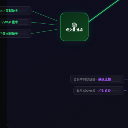
WAP 穿越做多
—
VWAP 重奪
🟢
成交量 進場
均值回歸做多
—
通道止損
波動率調整風險
—
相對倉位
動態部位管理