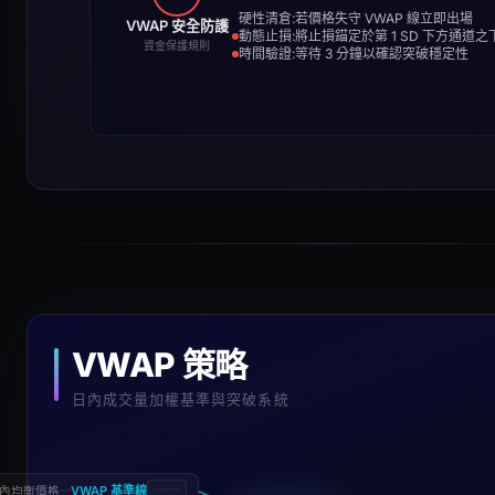
硬性清倉:若價格失守 VWAP 線立即出場
VWAP 安全防護
動態止損:將止損錨定於第 1 SD 下方通道之
資金保護規則
時間驗證:等待 3 分鐘以確認突破穩定性
VWAP 策略
日內成交量加權基準與突破系統
—
VWAP 基準線
內均衡價格