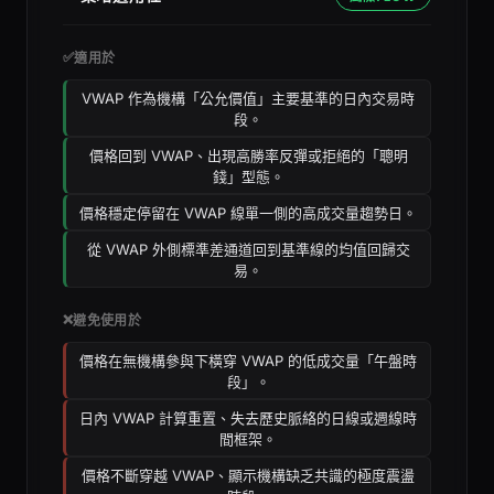
✅
適用於
VWAP 作為機構「公允價值」主要基準的日內交易時
段。
價格回到 VWAP、出現高勝率反彈或拒絕的「聰明
錢」型態。
價格穩定停留在 VWAP 線單一側的高成交量趨勢日。
從 VWAP 外側標準差通道回到基準線的均值回歸交
易。
❌
避免使用於
價格在無機構參與下橫穿 VWAP 的低成交量「午盤時
段」。
日內 VWAP 計算重置、失去歷史脈絡的日線或週線時
間框架。
價格不斷穿越 VWAP、顯示機構缺乏共識的極度震盪