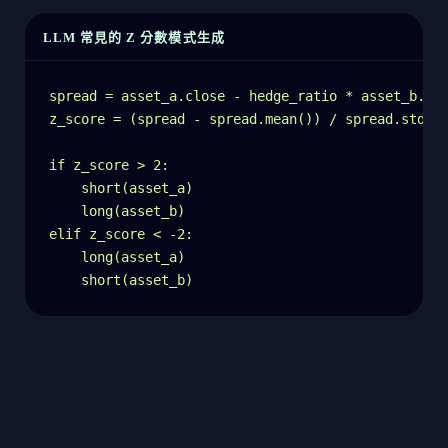
LLM 常見的 Z 分數模式生成
spread = asset_a.close - hedge_ratio * asset_b.clo
z_score = (spread - spread.mean()) / spread.std()

if z_score > 2:

    short(asset_a)

    long(asset_b)

elif z_score < -2:

    long(asset_a)

    short(asset_b)