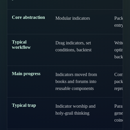
Core abstraction
Modular indicators
Packaged
entry, ex
Typical
Drag indicators, set
Write st
workflow
conditions, backtest
optimize
backtest
Main progress
Indicators moved from
Complete
books and forums into
packagea
reusable components
reproduc
Typical trap
Indicator worship and
Paramete
holy-grail thinking
genetic 
coincide