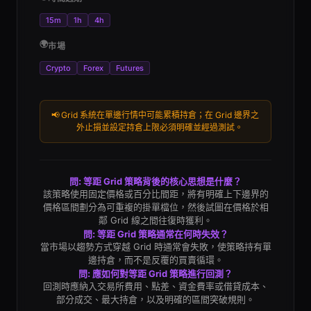
15m
1h
4h
🌍
市場
Crypto
Forex
Futures
📢
Grid 系統在單邊行情中可能累積持倉；在 Grid 邊界之
外止損並設定持倉上限必須明確並經過測試。
問: 等距 Grid 策略背後的核心思想是什麼？
該策略使用固定價格或百分比間距，將有明確上下邊界的
價格區間劃分為可重複的掛單檔位，然後試圖在價格於相
鄰 Grid 線之間往復時獲利。
問: 等距 Grid 策略通常在何時失效？
當市場以趨勢方式穿越 Grid 時通常會失敗，使策略持有單
邊持倉，而不是反覆的買賣循環。
問: 應如何對等距 Grid 策略進行回測？
回測時應納入交易所費用、點差、資金費率或借貸成本、
部分成交、最大持倉，以及明確的區間突破規則。