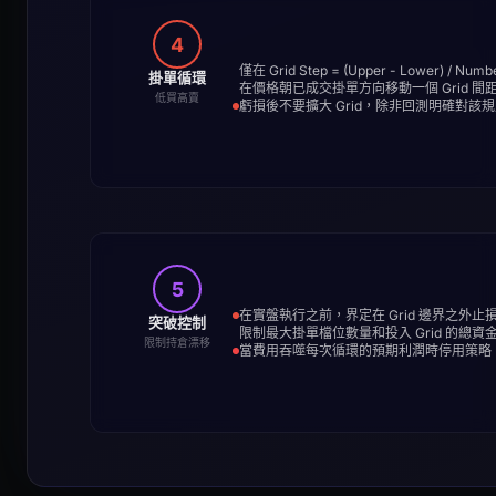
4
僅在 Grid Step = (Upper - Lower) / 
掛單循環
在價格朝已成交掛單方向移動一個 Grid 
低買高賣
虧損後不要擴大 Grid，除非回測明確對該
5
在實盤執行之前，界定在 Grid 邊界之外
突破控制
限制最大掛單檔位數量和投入 Grid 的總資
限制持倉漂移
當費用吞噬每次循環的預期利潤時停用策略