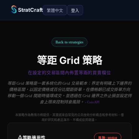
StratCraft
繁體中文
登入
Back to strategies
等距 Grid 策略
在設定的交易區間內佈置等距的買賣檔位
等距 Grid 策略是一套系統化的 Grid 交易範本：界定有明確上下邊界的
價格區間，以固定價格或百分比間距掛單，在價格朝已成交掛單方向
移動一個 Grid 間距時循環成交，並透過在 Grid 邊界之外止損並設定持
倉上限來控制持倉風險。
- CoinAPI
本策略作為教育示例提供，其靈感來自常見的公共技術分析概念和參考材料。僅
用於研究和產品演示，不構成投資建議。
⚠️
策略適用性
風險: HIGH