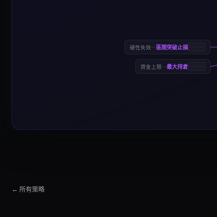
—
區間突破止損
硬性失效
—
最大持倉
資金上限
← 所有策略
等距 Grid 策略
等距 Grid 策略是一套系統化的 Grid 交易範本：界