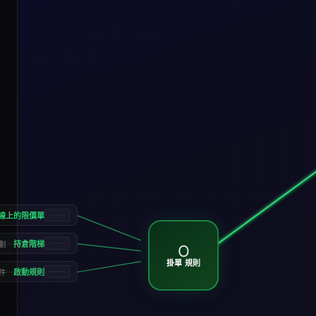
d 線上的限價單
—
持倉階梯
劃
O
掛單 規則
—
啟動規則
件