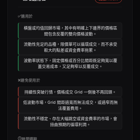
✅
適用於
橫盤或均值回歸市場，其中有明確上下邊界的價格區
間包含反覆的雙向價格波動。
流動性充足的品種，限價單可以循環成交，而不承受
較大的點差或資金費率拖累。
波動率狀態下，固定價格或百分比間距既足夠寬以覆
蓋交易成本，又足夠窄以反覆成交。
❌
避免使用於
持續性突破行情，價格成交 Grid 一側後不再回頭。
低波動市場，Grid 間距過寬而無法成交，或過窄而無
法覆蓋費用。
流動性不穩定、存在大幅跳空或資金費率的市場，會
扭曲預期的循環利潤。
🕒
時間週期