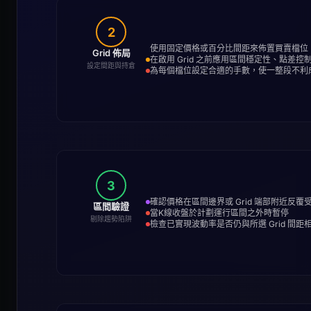
2
使用固定價格或百分比間距來佈置買賣檔位
Grid 佈局
在啟用 Grid 之前應用區間穩定性、點差
設定間距與持倉
為每個檔位設定合適的手數，使一整段不利
3
確認價格在區間邊界或 Grid 端部附近反覆
區間驗證
當K線收盤於計劃運行區間之外時暫停
剔除趨勢陷阱
檢查已實現波動率是否仍與所選 Grid 間距