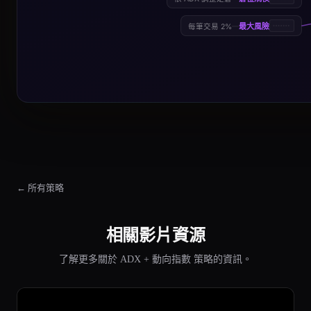
—
最大風險
每筆交易 2%
← 所有策略
相關影片資源
了解更多關於 ADX + 動向指數 策略的資訊。