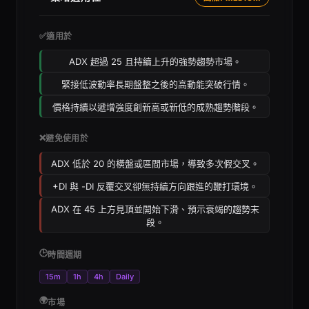
✅
適用於
ADX 超過 25 且持續上升的強勢趨勢市場。
緊接低波動率長期盤整之後的高動能突破行情。
價格持續以遞增強度創新高或新低的成熟趨勢階段。
❌
避免使用於
ADX 低於 20 的橫盤或區間市場，導致多次假交叉。
+DI 與 -DI 反覆交叉卻無持續方向跟進的鞭打環境。
ADX 在 45 上方見頂並開始下滑、預示衰竭的趨勢末
段。
🕒
時間週期
15m
1h
4h
Daily
🌍
市場