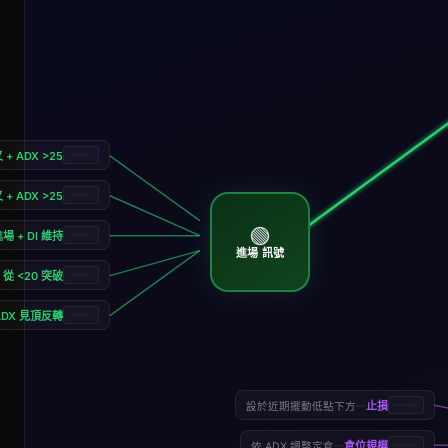
 + ADX >25
 + ADX >25
🟢
場 + DI 維持
進場 訊號
 從 <20 突破
ADX 見頂反轉
—
止損
設於近期擺動低點下方
—
倉位規模
依 ADX 調整定倉