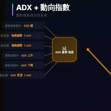
ADX + 動向指數
趨勢強度與方向系統
—
ADX 線
趨勢強度量尺
—
強勢趨勢（>25）
交易區間
—
弱勢趨勢（<20）
交易區間
📊
ADX 趨勢 強度
—
ADX 上升
趨勢增強中
—
ADX 下降
趨勢減弱中
—
ADX 見頂（>40）
勢區間