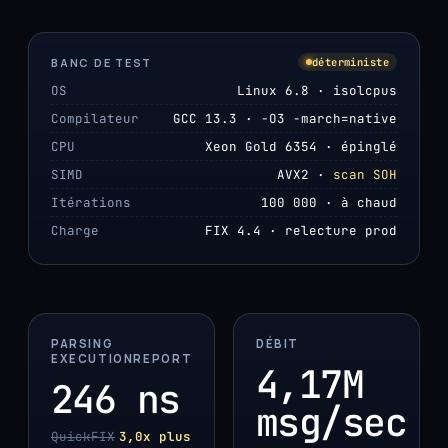
BANC DE TEST
déterministe
OS
Linux 6.8 · isolcpus
Compilateur
GCC 13.3 · -O3 -march=native
CPU
Xeon Gold 6354 · épinglé
SIMD
AVX2 ·
scan SOH
Itérations
100 000 · à chaud
Charge
FIX 4.4 · relecture prod
PARSING
DÉBIT
EXECUTIONREPORT
4,17M
246 ns
msg/sec
QuickFIX
3,0x plus