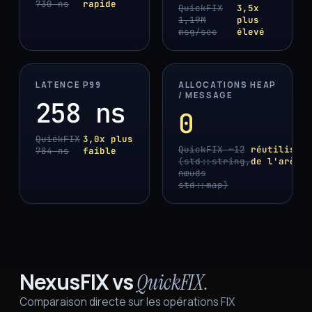
730 ns
rapide
QuickFIX
3,5x
1,19M
plus
msg/sec
élevé
LATENCE P99
ALLOCATIONS HEAP
/ MESSAGE
258 ns
0
QuickFIX
3,0x plus
QuickFIX ~12
réutilisati
784 ns
faible
(std::string,
de l'arène
nœuds
std::map)
NexusFIX vs
QuickFIX.
Comparaison directe sur les opérations FIX