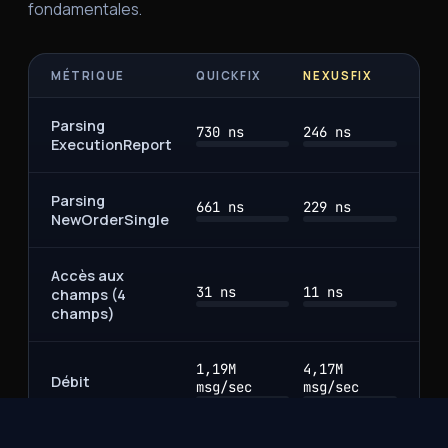
fondamentales.
MÉTRIQUE
QUICKFIX
NEXUSFIX
Parsing
730 ns
246 ns
ExecutionReport
Parsing
661 ns
229 ns
NewOrderSingle
Accès aux
31 ns
11 ns
champs (4
champs)
1,19M
4,17M
Débit
msg/sec
msg/sec