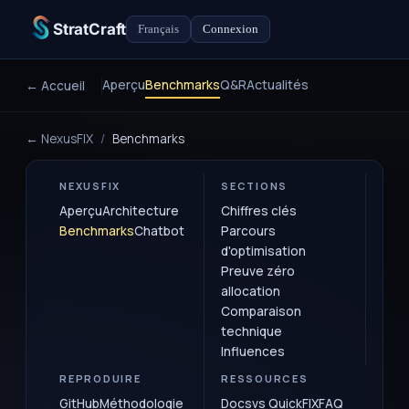
StratCraft
Français
Connexion
Aperçu
Benchmarks
Q&R
Actualités
← Accueil
← NexusFIX
/
Benchmarks
NEXUSFIX
SECTIONS
Aperçu
Architecture
Chiffres clés
Benchmarks
Chatbot
Parcours
d'optimisation
Preuve zéro
allocation
Comparaison
technique
Influences
REPRODUIRE
RESSOURCES
GitHub
Méthodologie
Docs
vs QuickFIX
FAQ